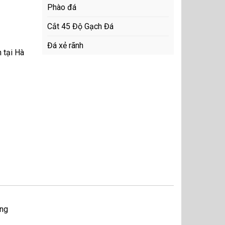
Phào đá
Cắt 45 Độ Gạch Đá
Đá xẻ rãnh
n tại Hà
ơng