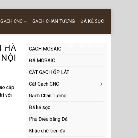
 GẠCH CNC
GẠCH CHÂN TƯỜNG
ĐÁ KẺ SỌC
N HÀ
PHÀO ĐÁ
CẮT 45 ĐỘ GẠCH ĐÁ
ĐÁ XẺ RÃNH
GẠCH MOSAIC
NỘI
ĐÁ MOSAIC
CẮT GẠCH ỐP LÁT
Cắt Gạch CNC
cao cấp
rí với
Gạch Chân Tường
Đá kẻ sọc
Phù Điêu bằng Đá
Khắc chữ trên đá