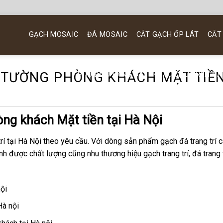
GẠCH MOSAIC
ĐÁ MOSAIC
CẮT GẠCH ỐP LÁT
CẮT
P TƯỜNG PHÒNG KHÁCH MẶT TIỀ
PHÙ ĐIÊU BẰNG ĐÁ
KHẮC CHỮ TRÊN ĐÁ
òng khách Mặt tiền tại Hà Nội
í tại Hà Nội theo yêu cầu. Với dòng sản phẩm gạch đá trang trí 
nh được chất lượng cũng nhu thương hiệu gạch trang trí, đá trang t
nội
Hà nội