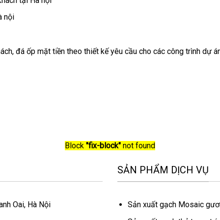
hách tại Hà nội
à nội
hách, đá ốp mặt tiền theo thiết kế yêu cầu cho các công trình dự á
Block
"fix-block"
not found
SẢN PHẨM DỊCH VỤ
nh Oai, Hà Nội
Sản xuất gạch Mosaic gư